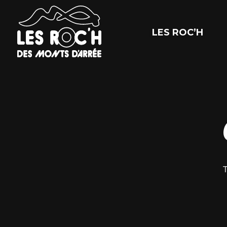
LES ROC’H
T