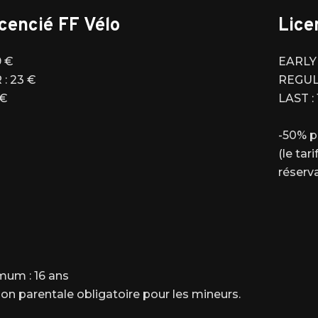
cencié FF Vélo
Lice
9 €
EARLY 
: 23 €
REGULA
 €
LAST : 
-50% p
(le ta
réserv
mum : 16 ans
ion parentale obligatoire pour les mineurs.