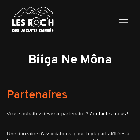
Les Roc’h
Programme
2026
Exposants
Infos
Contactez
nous
Biiga Ne Môna
Partenaires
Vous souhaitez devenir partenaire ?
Contactez-nous
!
Une douzaine d’associations, pour la plupart affiliées à