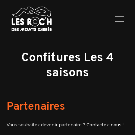
Les Roc’h
Programme
2026
Exposants
Infos
Contactez
nous
Confitures Les 4
saisons
Partenaires
Vous souhaitez devenir partenaire ?
Contactez-nous
!