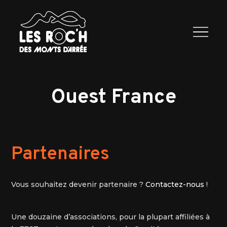
Les Roc’h
Programme
2026
Exposants
Infos
Contactez
nous
Ouest France
Partenaires
Vous souhaitez devenir partenaire ?
Contactez-nous
!
Une douzaine d’associations, pour la plupart affiliées à