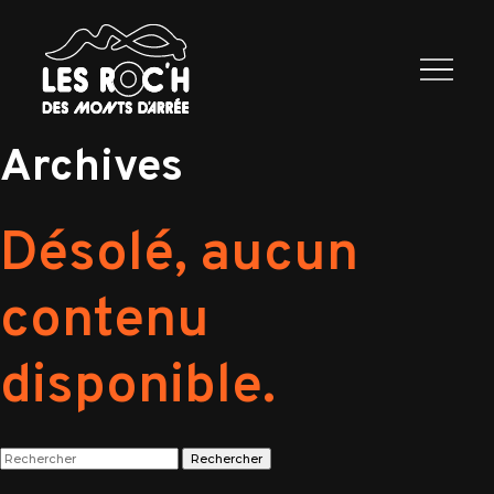
Les Roc’h
Programme
2026
Exposants
Infos
Contactez
nous
Archives
Désolé, aucun
contenu
disponible.
Rechercher